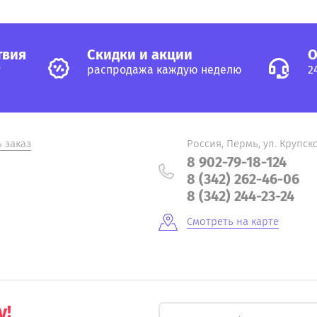
твия
Cкидки и акции
О
у
распродажа каждую неделю
2
ь заказ
Россия, Пермь, ул. Крупско
8 902-79-18-124
8 (342) 262-46-06
8 (342) 244-23-24
Смотреть на карте
у!