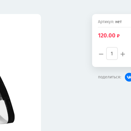
Артикул:
нет
120.00
−
+
поделиться: