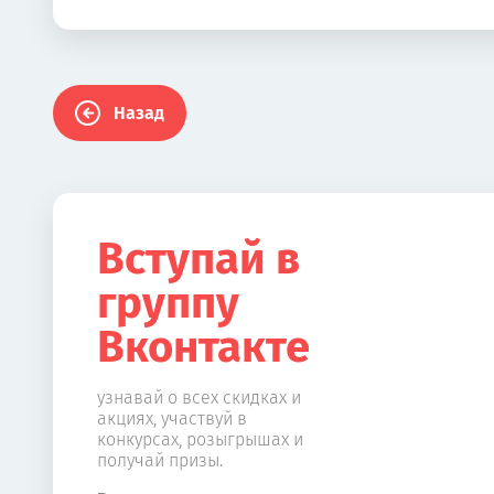
Назад
Вступай в
группу
Вконтакте
узнавай о всех скидках и
акциях, участвуй в
конкурсах, розыгрышах и
получай призы.