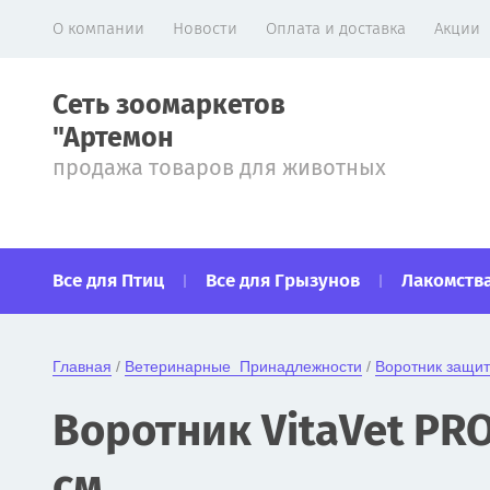
О компании
Новости
Оплата и доставка
Акции
Сеть зоомаркетов
"Артемон
продажа товаров для животных
Все для Птиц
Все для Грызунов
Лакомства
Главная
 / 
Ветеринарные  Принадлежности
 / 
Воротник защи
Воротник VitaVet PRO
см