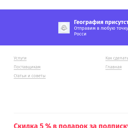
География присутс
Отправим в любую точк
Росси
Услуги
Как сделат
Поставщикам
Главная
Статьи и советы
Скидка 5 % в подарок за подписк