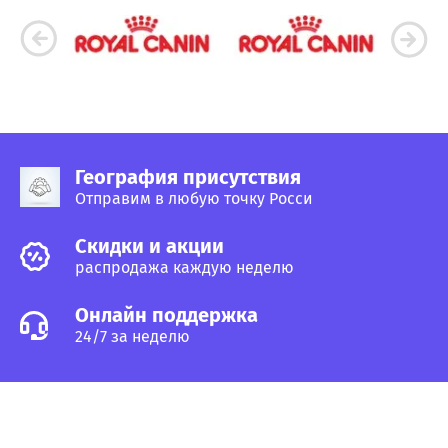
География присутствия
Отправим в любую точку Росси
Cкидки и акции
распродажа каждую неделю
Онлайн поддержка
24/7 за неделю
Услуги
Как сделать заказ