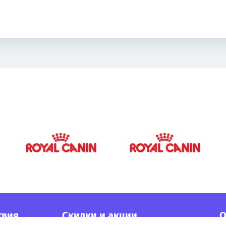
твия
Cкидки и акции
О