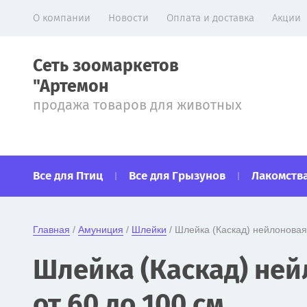
О компании
Новости
Оплата и доставка
Акции
Сеть зоомаркетов
"Артемон
продажа товаров для животных
Все для Птиц
Все для Грызунов
Лакомства
Главная
 / 
Амуниция
 / 
Шлейки
 / Шлейка (Каскад) нейлоновая
Шлейка (Каскад) ней
от 60 до 100 см.