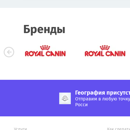
Бренды
География присутс
Отправим в любую точк
Росси
Услуги
Как сделат