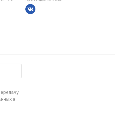
передачу
анных в