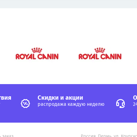
твия
Cкидки и акции
О
у
распродажа каждую неделю
2
ь заказ
Россия, Пермь, ул. Крупско