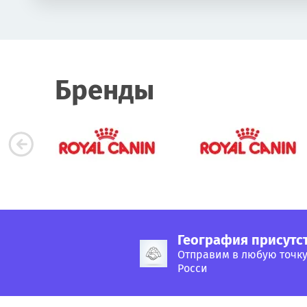
Бренды
География присутс
Отправим в любую точк
Росси