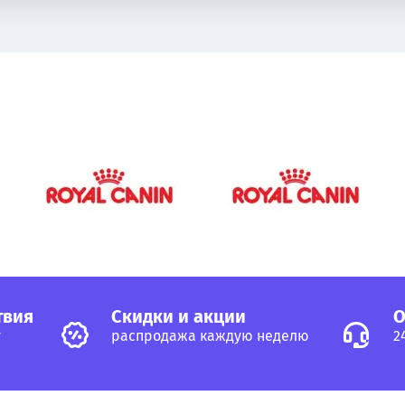
твия
Cкидки и акции
О
у
распродажа каждую неделю
2