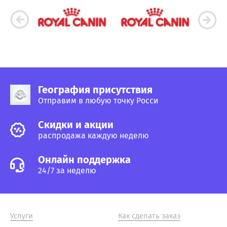
География присутствия
Отправим в любую точку Росси
Cкидки и акции
распродажа каждую неделю
Онлайн поддержка
24/7 за неделю
Услуги
Как сделать заказ