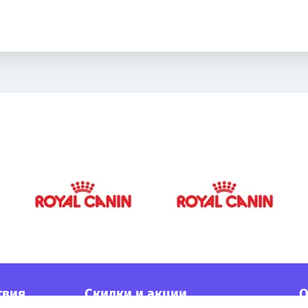
твия
Cкидки и акции
О