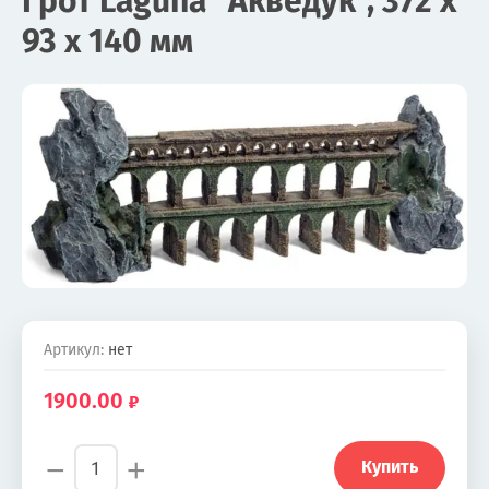
Грот Laguna "Акведук", 372 х
93 х 140 мм
Артикул:
нет
1900.00
−
+
Купить