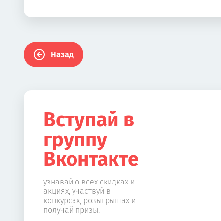
Назад
Вступай в
группу
Вконтакте
узнавай о всех скидках и
акциях, участвуй в
конкурсах, розыгрышах и
получай призы.