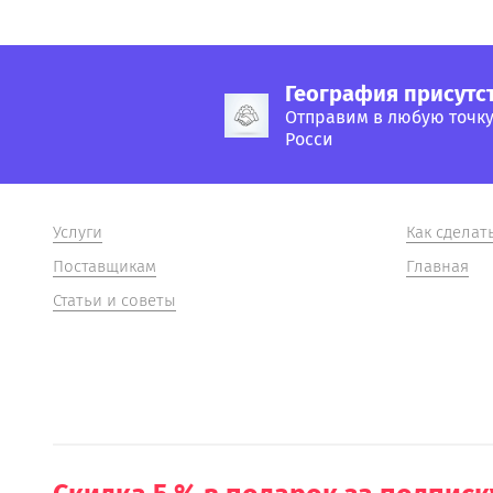
География присутс
Отправим в любую точк
Росси
Услуги
Как сделат
Поставщикам
Главная
Статьи и советы