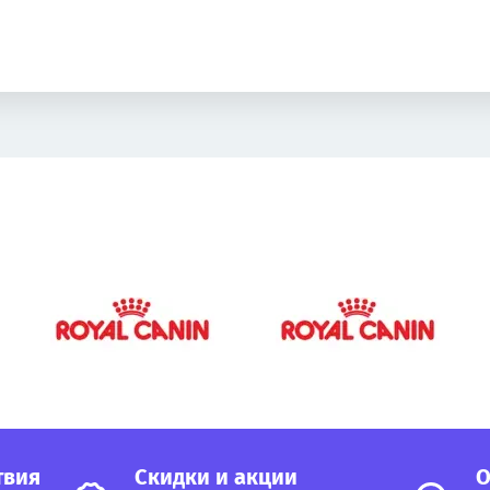
твия
Cкидки и акции
О