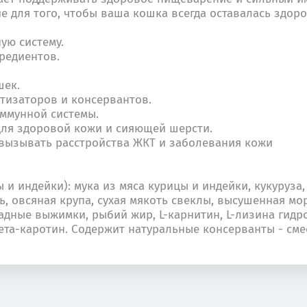
 для того, чтобы ваша кошка всегда оставалась здоро
ую систему.
редиентов.
шек.
атизаторов и консервантов.
ммунной системы.
для здоровой кожи и сияющей шерсти.
 вызывать расстройства ЖКТ и заболевания кожи
и индейки): мука из мяса курицы и индейки, кукуруза,
нь, овсяная крупа, сухая мякоть свеклы, высушенная м
дные выжимки, рыбий жир, L-карнитин, L-лизина гидро
бета-каротин. Содержит натуральные консерванты - см