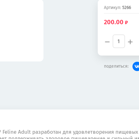
Артикул:
5266
200.00
−
+
поделиться:
le™ Feline Adult разработан для удовлетворения пищевы
огает поддерживать здоровое пищеварение и сильный 